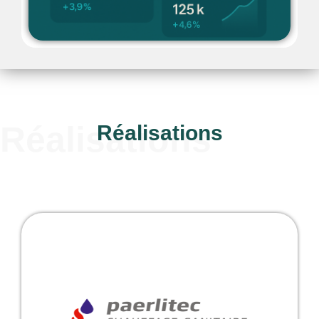
Réalisations
Réalisations