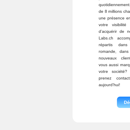
quotidiennement.
de 8 millions cha
une présence en
votre visibilit
d’acquérir de n
Labs.ch accom
répartis dan
romande, dans 
nouveaux clien
vous aussi marq
votre société?
prenez conta
aujourd’hui!
Dé