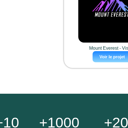
Mount Everest - Vi
Voir le projet
+10
+1000
+2