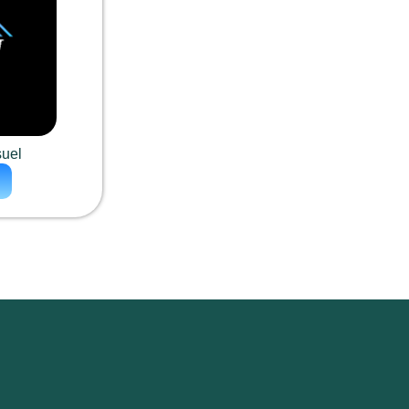
suel
0